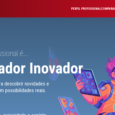
PERFIL PROFISSIONAL
COMPARAD
sional é...
ador Inovador
ra descobrir novidades e
m possibilidades reais.