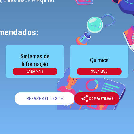
a, curiosidade e espírito
omendados:
Sistemas de
Química
Informação
SAIBA MAIS
SAIBA MAIS
REFAZER O TESTE
COMPARTILHAR