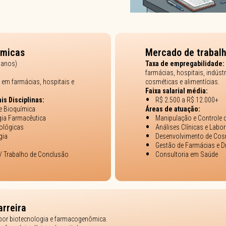
êmicas
Mercado de trabal
 anos)
Taxa de empregabilidade:
farmácias, hospitais, indúst
 em farmácias, hospitais e
cosméticas e alimentícias.
Faixa salarial média:
ais Disciplinas:
R$ 2.500 a R$ 12.000+
 e Bioquímica
Áreas de atuação:
gia Farmacêutica
Manipulação e Controle
cológicas
Análises Clínicas e Labor
gia
Desenvolvimento de Cos
Gestão de Farmácias e D
/ Trabalho de Conclusão
Consultoria em Saúde
arreira
or biotecnologia e farmacogenômica.