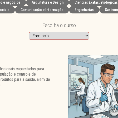
o e negócios
Arquitetura e Design
Ciências Exatas, Biológicas
ociais
Comunicação e Informação
Engenharias
Gastron
Escolha o curso
issionais capacitados para
pulação e controle de
rodutos para a saúde, além de
.