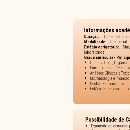
Informações acad
Duração:
10 semestres (5
Modalidade:
Presencial
Estágio obrigatório:
Sim,
laboratórios.
Grade curricular - Princip
Química Geral, Orgânica
Farmacologia e Tecnolo
Análises Clínicas e Toxi
Microbiologia e Imunolo
Gestão Farmacêutica
Estágio Supervisionado 
Possibilidade de C
Expansão da demanda p