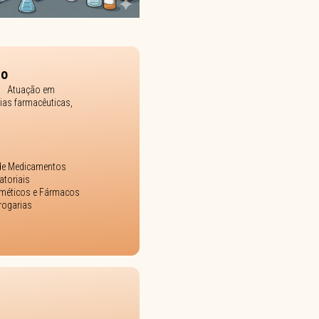
ho
Atuação em
rias farmacêuticas,
 de Medicamentos
atoriais
méticos e Fármacos
rogarias