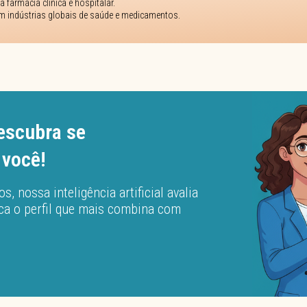
 farmácia clínica e hospitalar.
em indústrias globais de saúde e medicamentos.
descubra se
 você!
 nossa inteligência artificial avalia
ica o perfil que mais combina com