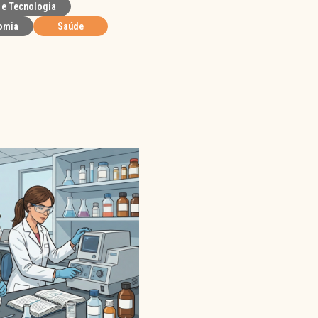
 e Tecnologia
omia
Saúde