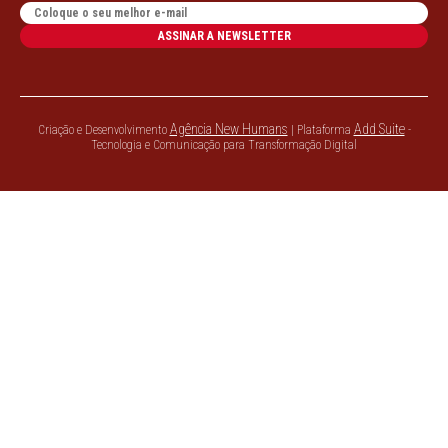
ASSINAR A NEWSLETTER
Agência New Humans
Add Suite
Criação e Desenvolvimento
| Plataforma
-
Tecnologia e Comunicação para Transformação Digital